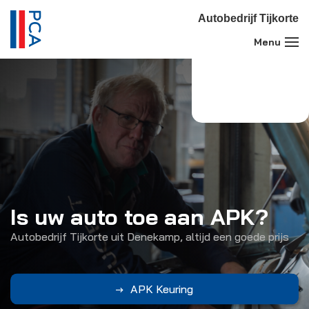
Autobedrijf Tijkorte
Is uw auto toe aan APK?
Autobedrijf Tijkorte
Autobedrijf Tijkorte uit Denekamp, altijd een goede prijs
Uw Peugeot en Citroën Merkspecialist in Denekamp
APK Keuring